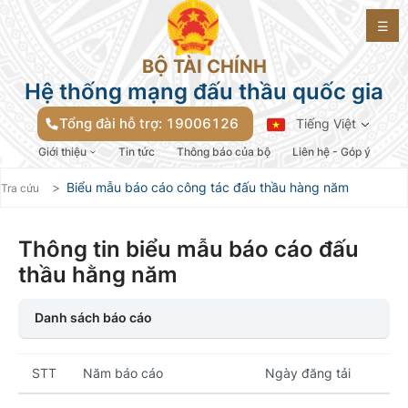
☰
BỘ TÀI CHÍNH
Hệ thống mạng đấu thầu quốc gia
Tổng đài hỗ trợ: 19006126
Tiếng Việt
Giới thiệu
Tin tức
Thông báo của bộ
Liên hệ - Góp ý
Biểu mẫu công tác đấu thầu hàng
Biểu mẫu báo cáo công tác đấu thầu hàng năm
Tra cứu
Thông tin biểu mẫu báo cáo đấu
thầu hằng năm
Danh sách báo cáo
STT
Năm báo cáo
Ngày đăng tải