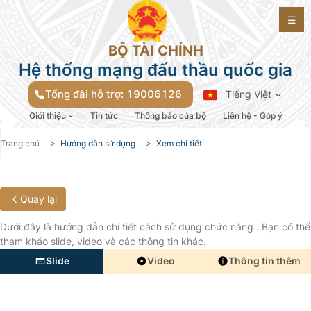
☰
BỘ TÀI CHÍNH
Hệ thống mạng đấu thầu quốc gia
Tổng đài hỗ trợ: 19006126
Tiếng Việt
Giới thiệu
Tin tức
Thông báo của bộ
Liên hệ - Góp ý
Bên mời thầu trong LCNT - EGP_v
Trang chủ
Hướng dẫn sử dụng
Xem chi tiết
Quay lại
Dưới đây là hướng dẫn chi tiết cách sử dụng chức năng . Bạn có thể
tham khảo slide, video và các thông tin khác.
Slide
Video
Thông tin thêm