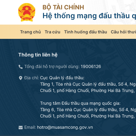
BỘ TÀI CHÍNH
Hệ thống mạng đấu thầu q
Trang chủ
Tra cứu
Tình huống đấu thầu
Câu hỏi thư
Hướng dẫn sử dụng - EGP_v2.0
Thông tin liên hệ
Tổng đài hỗ trợ người dùng:
19006126
Địa chỉ:
Cục Quản lý đấu thầu
:
Tầng 1, Tòa nhà Cục Quản lý đấu thầu, Số 4, N
Chuối 1, phố Hàng Chuối, Phường Hai Bà Trưng, 
Trung tâm Đấu thầu qua mạng quốc gia
:
Tầng 6, Tòa nhà Cục Quản lý đấu thầu, Số 4, N
Chuối 1, phố Hàng Chuối, Phường Hai Bà Trưng, 
Email:
hotro@muasamcong.gov.vn