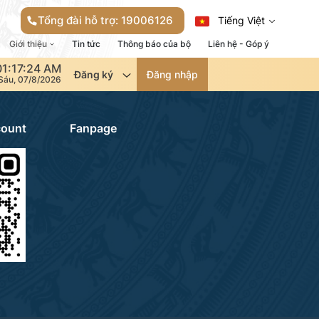
Tổng đài hỗ trợ: 19006126
Tiếng Việt
Giới thiệu
Tin tức
Thông báo của bộ
Liên hệ - Góp ý
01:17:24 AM
Đăng ký
Đăng nhập
Sáu, 07/8/2026
count
Fanpage